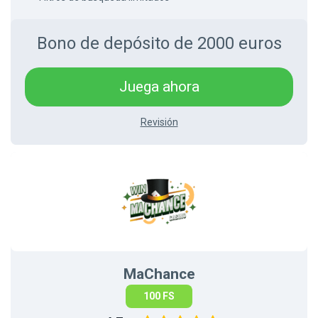
Bono de depósito de 2000 euros
Juega ahora
Revisión
MaChance
100 FS