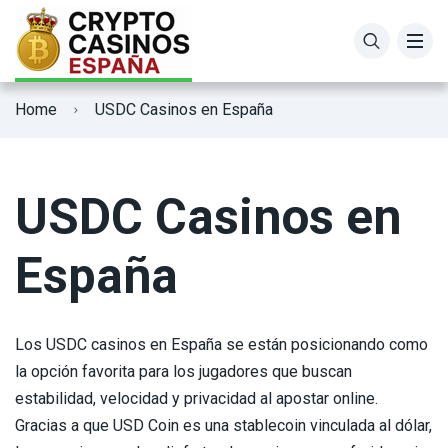
Crypto casinos con USDT
Home
USDC Casinos en España
Crypto casinos con SOL
USDC Casinos
USDC Casinos en
España
Los USDC casinos en España se están posicionando como
la opción favorita para los jugadores que buscan
estabilidad, velocidad y privacidad al apostar online.
Gracias a que USD Coin es una stablecoin vinculada al dólar,