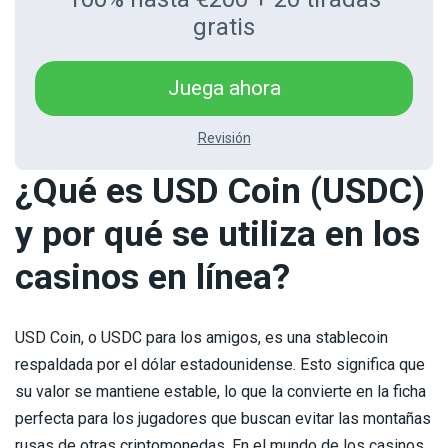
gratis
Juega ahora
Revisión
¿Qué es USD Coin (USDC)
y por qué se utiliza en los
casinos en línea?
USD Coin, o USDC para los amigos, es una stablecoin
respaldada por el dólar estadounidense. Esto significa que
su valor se mantiene estable, lo que la convierte en la ficha
perfecta para los jugadores que buscan evitar las montañas
rusas de otras criptomonedas. En el mundo de los casinos