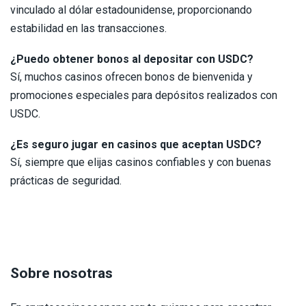
vinculado al dólar estadounidense, proporcionando
estabilidad en las transacciones.
¿Puedo obtener bonos al depositar con USDC?
Sí, muchos casinos ofrecen bonos de bienvenida y
promociones especiales para depósitos realizados con
USDC.
¿Es seguro jugar en casinos que aceptan USDC?
Sí, siempre que elijas casinos confiables y con buenas
prácticas de seguridad.
Sobre nosotras