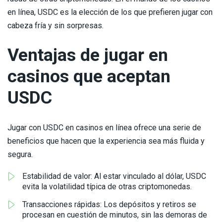
en línea, USDC es la elección de los que prefieren jugar con
cabeza fría y sin sorpresas.
Ventajas de jugar en
casinos que aceptan
USDC
Jugar con USDC en casinos en línea ofrece una serie de
beneficios que hacen que la experiencia sea más fluida y
segura.
Estabilidad de valor: Al estar vinculado al dólar, USDC
evita la volatilidad típica de otras criptomonedas.
Transacciones rápidas: Los depósitos y retiros se
procesan en cuestión de minutos, sin las demoras de