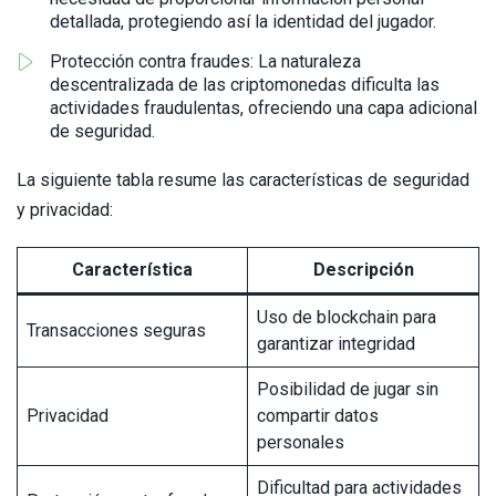
detallada, protegiendo así la identidad del jugador.
Protección contra fraudes: La naturaleza
descentralizada de las criptomonedas dificulta las
actividades fraudulentas, ofreciendo una capa adicional
de seguridad.
La siguiente tabla resume las características de seguridad
y privacidad:
Característica
Descripción
Uso de blockchain para
Transacciones seguras
garantizar integridad
Posibilidad de jugar sin
Privacidad
compartir datos
personales
Dificultad para actividades