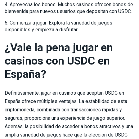
Aprovecha los bonos: Muchos casinos ofrecen bonos de
bienvenida para nuevos usuarios que depositan con USDC.
Comienza a jugar: Explora la variedad de juegos
disponibles y empieza a disfrutar.
¿Vale la pena jugar en
casinos con USDC en
España?
Definitivamente, jugar en casinos que aceptan USDC en
España ofrece múltiples ventajas. La estabilidad de esta
criptomoneda, combinada con transacciones rápidas y
seguras, proporciona una experiencia de juego superior.
Además, la posibilidad de acceder a bonos atractivos y una
amplia variedad de juegos hace que la elección de USDC