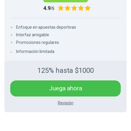
4.9
/5
Enfoque en apuestas deportivas
Interfaz amigable
Promociones regulares
Información limitada
125% hasta $1000
Juega ahora
Revisión