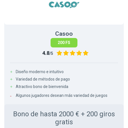
Casoo
200 FS
4.8
/5
Diseño moderno e intuitivo
Variedad de métodos de pago
Atractivo bono de bienvenida
Algunos jugadores desean más variedad de juegos
Bono de hasta 2000 € + 200 giros
gratis