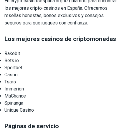
En cryptocasinosespana.org te guiamos para encontrar
los mejores cripto-casinos en España. Ofrecemos
reseñas honestas, bonos exclusivos y consejos
seguros para que juegues con confianza.
Los mejores casinos de criptomonedas
Rakebit
Bets.io
Sportbet
Casoo
Tsars
Immerion
MaChance
Spinanga
Unique Casino
Páginas de servicio