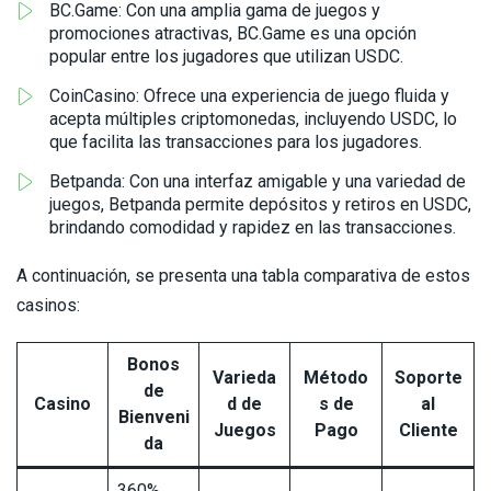
BC.Game: Con una amplia gama de juegos y
promociones atractivas, BC.Game es una opción
popular entre los jugadores que utilizan USDC.
CoinCasino: Ofrece una experiencia de juego fluida y
acepta múltiples criptomonedas, incluyendo USDC, lo
que facilita las transacciones para los jugadores.
Betpanda: Con una interfaz amigable y una variedad de
juegos, Betpanda permite depósitos y retiros en USDC,
brindando comodidad y rapidez en las transacciones.
A continuación, se presenta una tabla comparativa de estos
casinos:
Bonos
Varieda
Método
Soporte
de
Casino
d de
s de
al
Bienveni
Juegos
Pago
Cliente
da
360%