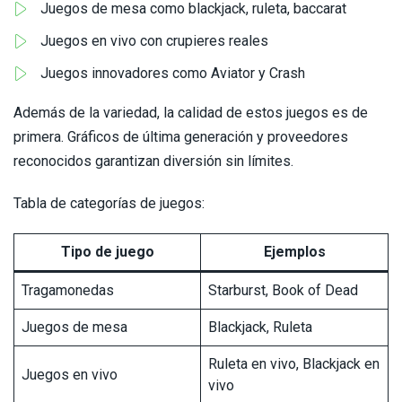
Juegos de mesa como blackjack, ruleta, baccarat
Juegos en vivo con crupieres reales
Juegos innovadores como Aviator y Crash
Además de la variedad, la calidad de estos juegos es de
primera. Gráficos de última generación y proveedores
reconocidos garantizan diversión sin límites.
Tabla de categorías de juegos:
Tipo de juego
Ejemplos
Tragamonedas
Starburst, Book of Dead
Juegos de mesa
Blackjack, Ruleta
Ruleta en vivo, Blackjack en
Juegos en vivo
vivo