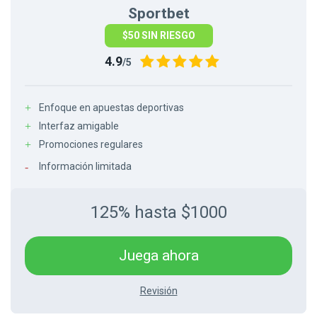
Sportbet
$50 SIN RIESGO
4.9
/5
Enfoque en apuestas deportivas
Interfaz amigable
Promociones regulares
Información limitada
125% hasta $1000
Juega ahora
Revisión