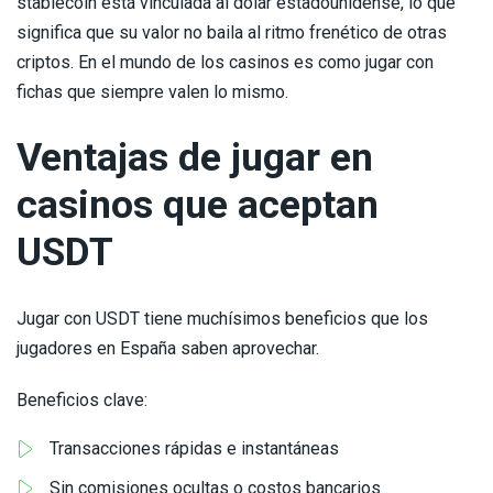
stablecoin está vinculada al dólar estadounidense, lo que
significa que su valor no baila al ritmo frenético de otras
criptos. En el mundo de los casinos es como jugar con
fichas que siempre valen lo mismo.
Ventajas de jugar en
casinos que aceptan
USDT
Jugar con USDT tiene muchísimos beneficios que los
jugadores en España saben aprovechar.
Beneficios clave:
Transacciones rápidas e instantáneas
Sin comisiones ocultas o costos bancarios