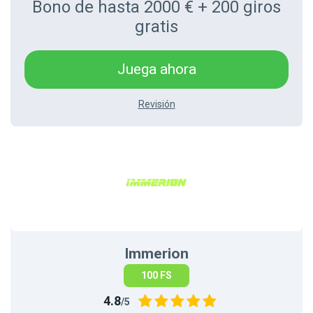
Bono de hasta 2000 € + 200 giros
gratis
Juega ahora
Revisión
Immerion
100 FS
4.8
/5