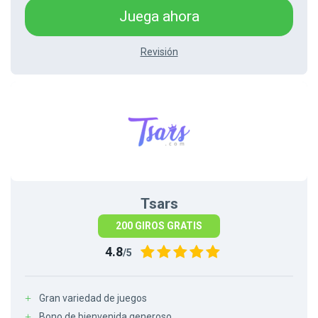
Juega ahora
Revisión
Tsars
200 GIROS GRATIS
4.8
/5
Gran variedad de juegos
Bono de bienvenida generoso