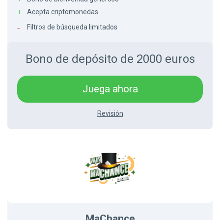
Acepta criptomonedas
Filtros de búsqueda limitados
Bono de depósito de 2000 euros
Juega ahora
Revisión
MaChance