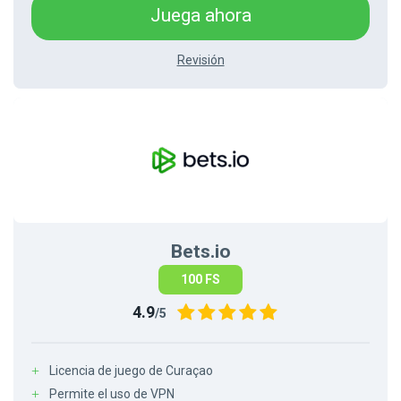
Juega ahora
Revisión
Bets.io
100 FS
4.9
/5
Licencia de juego de Curaçao
Permite el uso de VPN