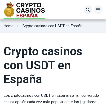
Crypto casinos con USDT
Home
Crypto casinos con USDT en España
Crypto casinos con SOL
USDC Casinos
Crypto casinos
con USDT en
España
Los criptocasinos con USDT en España se han convertido
en una opción cada vez más popular entre los jugadores