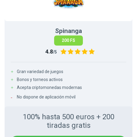
Spinanga
200 FS
4.8
/5
Gran variedad de juegos
Bonos y torneos activos
Acepta criptomonedas modernas
No dispone de aplicación móvil
100% hasta 500 euros + 200
tiradas gratis