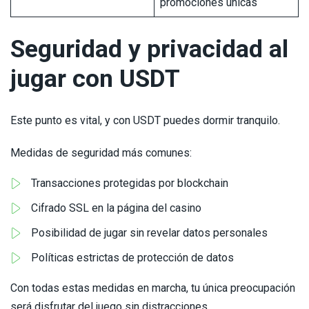
promociones únicas
Seguridad y privacidad al
jugar con USDT
Este punto es vital, y con USDT puedes dormir tranquilo.
Medidas de seguridad más comunes:
Transacciones protegidas por blockchain
Cifrado SSL en la página del casino
Posibilidad de jugar sin revelar datos personales
Políticas estrictas de protección de datos
Con todas estas medidas en marcha, tu única preocupación
será disfrutar del juego sin distracciones.