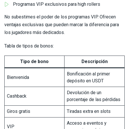
Programas VIP exclusivos para high rollers
No subestimes el poder de los programas VIP. Ofrecen
ventajas exclusivas que pueden marcar la diferencia para
los jugadores más dedicados.
Tabla de tipos de bonos:
Tipo de bono
Descripción
Bonificación al primer
Bienvenida
depósito en USDT
Devolución de un
Cashback
porcentaje de las pérdidas
Giros gratis
Tiradas extra en slots
Acceso a eventos y
VIP