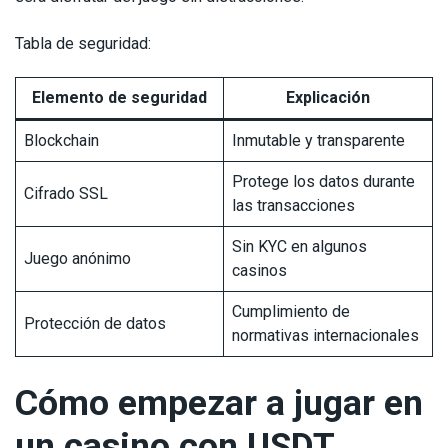
Tabla de seguridad:
Elemento de seguridad
Explicación
Blockchain
Inmutable y transparente
Protege los datos durante
Cifrado SSL
las transacciones
Sin KYC en algunos
Juego anónimo
casinos
Cumplimiento de
Protección de datos
normativas internacionales
Cómo empezar a jugar en
un casino con USDT