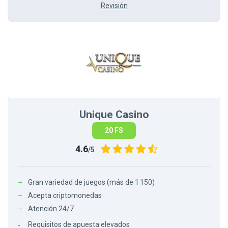
Revisión
Unique Casino
20 FS
4.6
/5
Gran variedad de juegos (más de 1 150)
Acepta criptomonedas
Atención 24/7
Requisitos de apuesta elevados