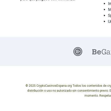
I
M
S
U
© 2025 CryptoCasinosEspana.org Todos los contenidos de crypt
distribución o uso no autorizado sin consentimiento previo. 
momento. Respetam