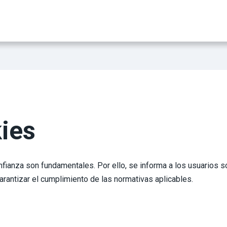
kies
nfianza son fundamentales. Por ello, se informa a los usuarios so
arantizar el cumplimiento de las normativas aplicables.