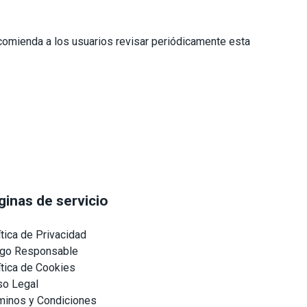
recomienda a los usuarios revisar periódicamente esta
ginas de servicio
ítica de Privacidad
go Responsable
ítica de Cookies
so Legal
minos y Condiciones